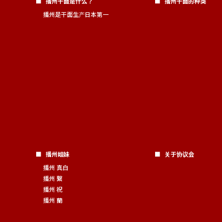
播州干面是什么？
播州干面的种类
播州是干面生产日本第一
播州姐妹
关于协议会
播州 真白
播州 繋
播州 祝
播州 蘭