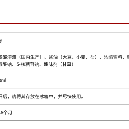
息
汤
基酸溶液（国内生产）、酱油（大豆、小麦、盐）、浓缩酱料、糖
氨酸钠、5-核糖苷钠、甜味剂（甘草）
0ml
开后，请将其存放在冰箱中，并尽快使用。
年6个月