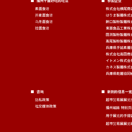
播州干面好吃的吃法
参加企业
素面食谱
株式会社横尾商
荞麦面食谱
はりま製麺株式
乌冬面食谱
餅口製粉製麺株
拉面食谱
東亜食品工業株
田渕製粉製麺株
髙尾製粉製麺株
兵庫県手延素麺
株式会社高田商
イトメン株式会
カネス製麺株式
兵庫県乾麺協同
咨询
新到的信息一览
隐私政策
超市贸易展展览
社交媒体政策
播州姐妹 特别
用于展览的手提
超市贸易展展览