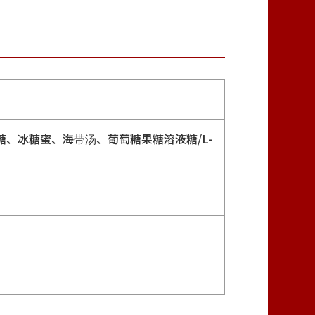
、冰糖蜜、海带汤、葡萄糖果糖溶液糖/L-