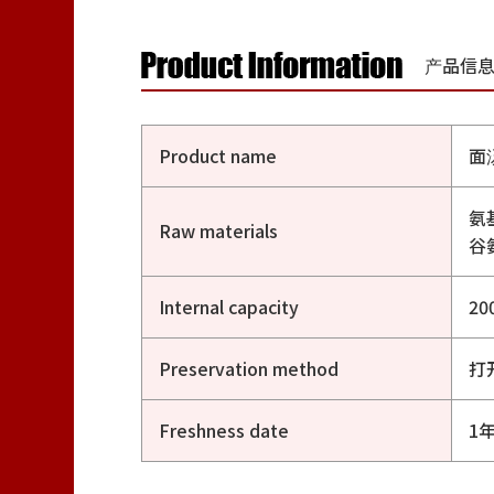
产品信
Product name
面
氨
Raw materials
谷
Internal capacity
20
Preservation method
打
Freshness date
1