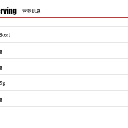
营养信息
2kcal
8g
5g
.5g
3g