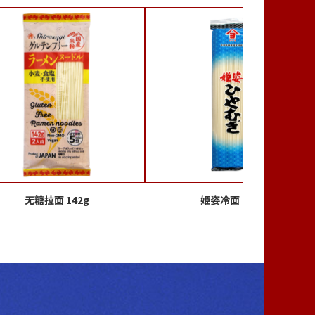
无糖拉面 142g
姫姿冷面 250g