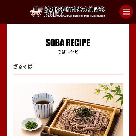
播州乾麺ってなんだ？
播州乾麺の種類
そばレシピ
播州乾麺の美味しい食べ方
ざるそば
参加企業
播州シスターズ
協議会について
お問い合わせ