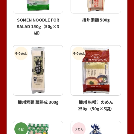
SOMEN NOODLE FOR
播州素麺 500g
SALAD 150g（50g×3
袋）
そうめん
そうめん
播州素麺 蔵熟成 300g
播州 味噌汁のめん
250g（50g×5袋）
そば
うどん