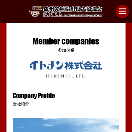
播州乾麺ってなんだ？
播州乾麺の種類
参加企業
播州乾麺の美味しい食べ方
参加企業
ITOMEN CO., LTD.
播州シスターズ
協議会について
会社紹介
お問い合わせ