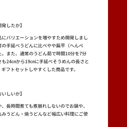
開発したか】
品にバリエーションを増やすため開発しまし
常の手延べうどんに比べやや扁平（へんぺ
。また、通常のうどん茹で時間10分を7分
も24㎝から19㎝に手延べそうめんの長さと
、ギフトセットしやすくした商品です。
おいしいか】
か、長時間煮ても煮崩れしないのでお鍋や、
込みうどん・焼うどんなど幅広い料理にご使