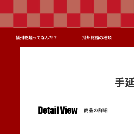
播州乾麺ってなんだ？
播州乾麺の種類
手延
商品の詳細