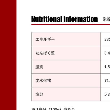
栄
エネルギー
33
たんぱく質
8.
脂質
1.
炭水化物
71
塩分
5.
1食分（100g）当たり