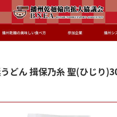
播州乾麺の美味しい食べ方
参加企業
播州シ
うどん 揖保乃糸 聖(ひじり)3