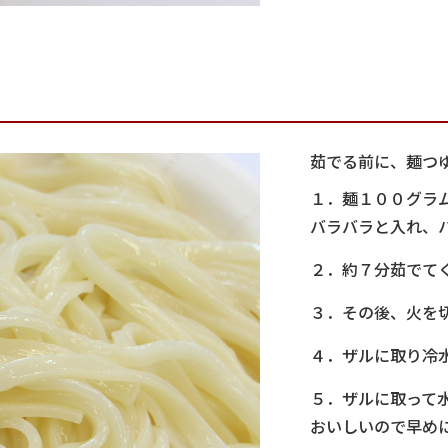
茹でる前に、麺つ
１．麺１００グラ
バラバラと入れ、
２．約７分茹でて
３．その後、火を
４．ザルに取り冷
５．ザルに取って
おいしいので早め