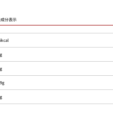
養成分表示
5kcal
4g
5g
.9g
8g